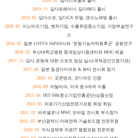
2020. 02
딥다스포골프 출시
2019. 11
딥다트레이너, 딥다메디 출시
2019. 05
딥다스포, 딥다GX 듀얼, 댄스노래방 출시
2018. 05
이노비즈기업, 벤처기업, 수출유망중소기업, 기업부설연구
소
2018. 05
일본 LOTUS JAPAN사와 ‘운동기능저하증후군’ 공동연구
2018. 02
부산대학교병원 중개임상시험센터와 MOU 체결
2017. 12
딥다 운동에 대한 스포츠 임상 실시(국제공인인증기관)
2017. 09
일본 동경다이어트 & 뷰티 전시회 참가
2016. 10
굿콘텐츠, 굿디자인 인증
2016. 09
이탈리아, 미국 등 6개국 수출
2015. 04
HIT-500(중소기업진흥공단)상품선정
2013. 05
의료기기산업전문가포럼 회장 취임
2012. 02
바르셀로나 MWC 모바일 전시회 부스참가
2012. 05
부산광역시 미래전략 기술로드맵 전문위원
2010. 03
지식경제부 의료IT 융합포럼 전문위원