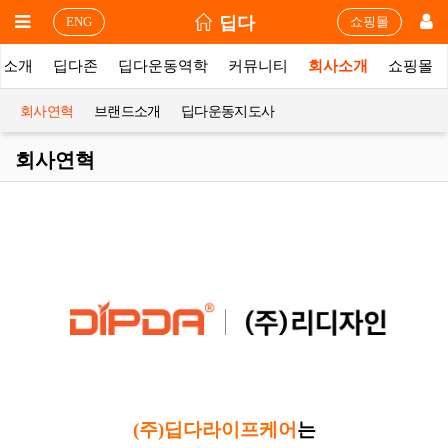
딥다
ENG
쇼핑몰
품소개
딥다존
딥다운동역학
커뮤니티
회사소개
쇼핑몰
회사연혁
브랜드소개
딥다운동지도사
회사연혁
(주)딥다라이프케어
는