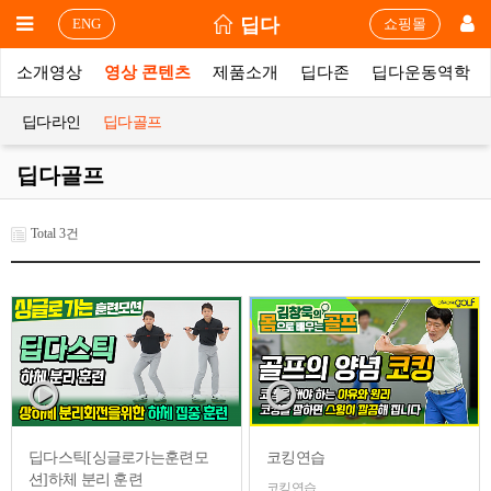
딥다
ENG
쇼핑몰
소개영상
영상 콘텐츠
제품소개
딥다존
딥다운동역학
딥다라인
딥다골프
딥다골프
Total 3건
딥다스틱[싱글로가는훈련모
코킹연습
션]하체 분리 훈련
코킹연습