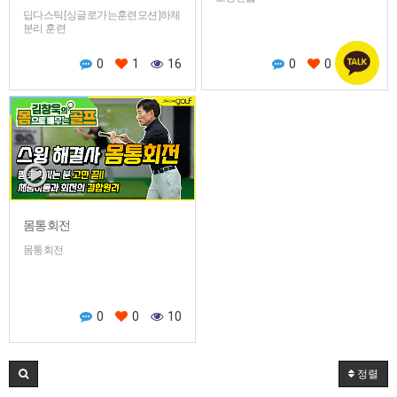
딥다스틱[싱글로가는훈련모션]하체
분리 훈련
0
1
16
0
0
15
몸통회전
몸통회전
0
0
10
정렬