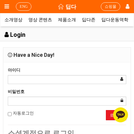
딥다
ENG
쇼핑몰
소개영상
영상 콘텐츠
제품소개
딥다존
딥다운동역학
Login
Have a Nice Day!
아이디
비밀번호
자동로그인
로그인
소셜계정으로 로그인