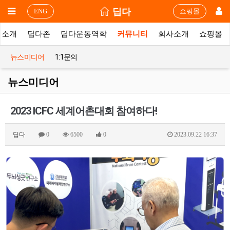
딥다
ENG
쇼핑몰
품소개
딥다존
딥다운동역학
커뮤니티
회사소개
쇼핑몰
뉴스미디어
1:1문의
뉴스미디어
2023 ICFC 세계어촌대회 참여하다!
딥다
0
6500
0
2023.09.22 16:37