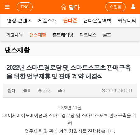
딥다
ENG
쇼핑몰
상
영상 콘텐츠
제품소개
딥다존
딥다운동역학
커뮤니티
학교체육
댄스재활
홈트레이닝
피트니스
골프
댄스재활
2022년 스마트경로당 및 스마트스포츠 판매구축
을 위한 업무제휴 및 판매 계약 체결식
딥다
0
5503
0
2022.11.10 16:41
2022년 11월
케이제이이노베이션과 스마트경로당 및 스마트스포츠 판매구축을 위
한
업무제휴 및 판매 계약 체결식을 진행했습니다.