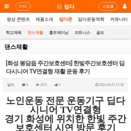
딥다
ENG
쇼핑몰
상
영상 콘텐츠
제품소개
딥다존
딥다운동역학
커뮤니티
학교체육
댄스재활
홈트레이닝
피트니스
골프
댄스재활
[화성 봉담읍 주간보호센터] 한빛주간보호센터 딥
다시니어 TV연결형 재활 운동 후기
딥다
0
3855
0
2024.06.05 15:38
노인운동 전문 운동기구 딥다
시니어 TV연결형
경기 화성에 위치한​ 한빛 주간
보호센터 시연 방문 후기