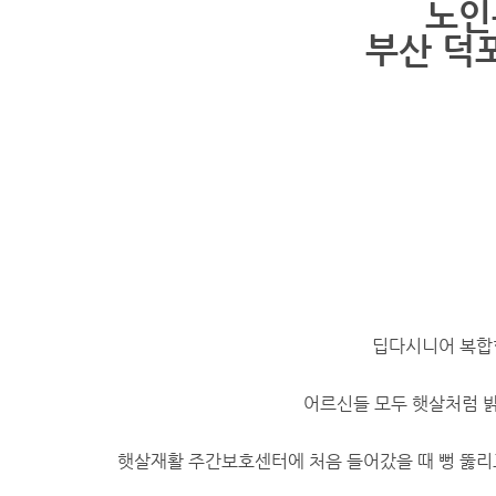
노인
부산 덕
딥다시니어 복합
어르신들 모두 햇살처럼 
​햇살재활 주간보호센터에 처음 들어갔을 때 뻥 뚫리