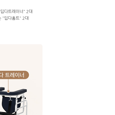
"딥다트레이너" 2대
 "딥다홈트" 2대