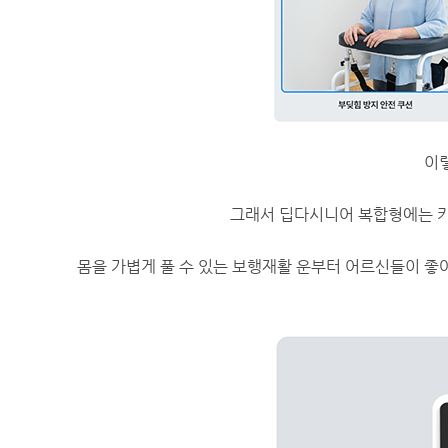
이렇
그래서 딥다시니어 복합형에는 키
​몸을 가볍게 풀 수 있는 보행재활 운부터 어르신들이 