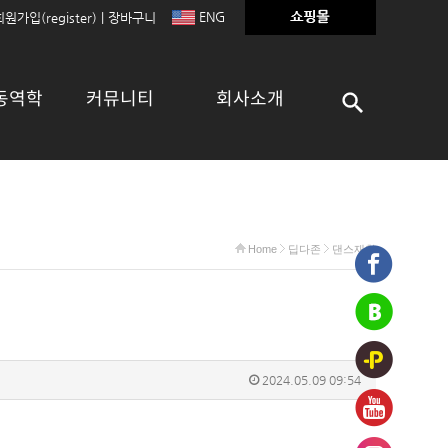
ENG
회원가입(register)
|
장바구니
동역학
커뮤니티
회사소개
Home
딥다존
댄스재활
2024.05.09 09:54