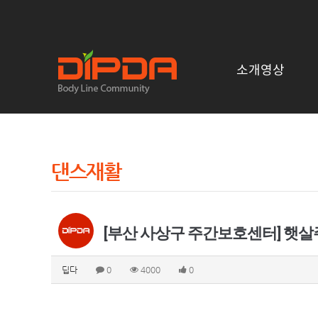
소개영상
댄스재활
[부산 사상구 주간보호센터] 햇
딥다
0
4000
0