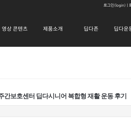
로그인(login)
|
영상 콘텐츠
제품소개
딥다존
딥다운
살주간보호센터 딥다시니어 복합형 재활 운동 후기