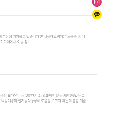
재활분야에 기여하고 있습니다.본 서울대효병원은 노졸중, 치매
스&미디어에서 이동 됨]
중인 딥다유니(보행훈련기)의 효과적인 운동(재활)방법을 통
켜 낙상예방과 인지능력향상에 도움을 주고자 하는 제품을 개발