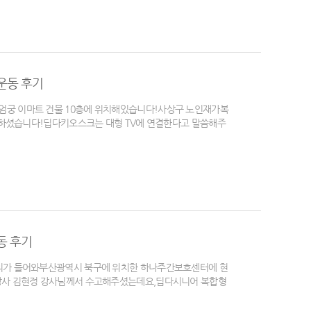
운동 후기
엄궁 이마트 건물 10층에 위치해있습니다!사상구 노인재가복
요청하셨습니다!딥다키오스크는 대형 TV에 연결한다고 말씀해주
동 후기
문의가 들어와부산광역시 북구에 위치한 하나주간보호센터에 현
 강사 김현정 강사님께서 수고해주셨는데요,딥다시니어 복합형