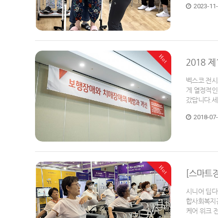
2023-11
Hot
2018 
벡스코 전시
게 열정적인
갔답니다.세
2018-07
Hot
[스마트경
시니어 딥다
합사회복지관
케어 위크 