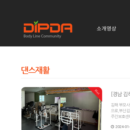
소개영상
댄스재활
Hot
[경남 
김해 부모사
으로,부산김
주간보호센터
2024-01