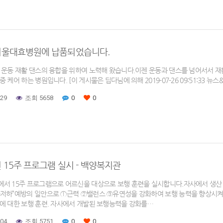
서울대효병원에 납품되었습니다.
 운동 재활 댄스의 융합을 위하여 노력해 왔습니다.이젠 운동과 댄스를 넘어서서 
 케어 하는 병원입니다. [이 게시물은 딥다님에 의해 2019-07-26 09:51:33 뉴
-29
조회 5658
0
0
 15주 프로그램 실시 - 백양복지관
서 15주 프로그램으로 어르신을 대상으로 보행 훈련을 실시합니다.자사에서 생산 
저하”예방의 일안으로 ​①근력 ②밸런스 ③유연성을 강화하여 보행 능력을 향상시
에 대한 보행 훈련. 자사에서 개발된 보행능력을 강화를…
-04
조회 5751
0
0