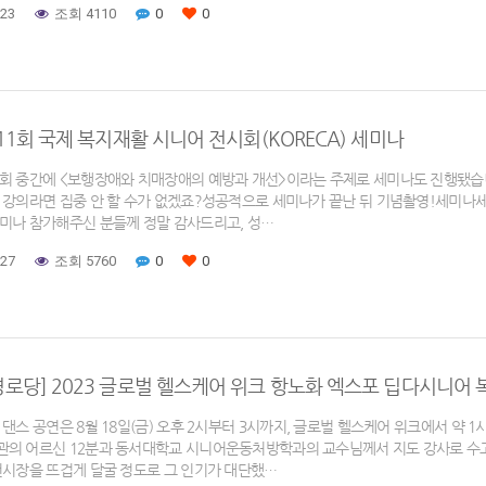
-23
조회 4110
0
0
제11회 국제 복지재활 시니어 전시회(KORECA) 세미나
회 중간에 <보행장애와 치매장애의 예방과 개선>이라는 주제로 세미나도 진행됐습
 강의라면 집중 안 할 수가 없겠죠?성공적으로 세미나가 끝난 뒤 기념촬영!세미나
미나 참가해주신 분들께 정말 감사드리고, 성…
-27
조회 5760
0
0
로당] 2023 글로벌 헬스케어 위크 항노화 엑스포 딥다시니어 
 댄스 공연은 8월 18일(금) 오후 2시부터 3시까지, 글로벌 헬스케어 위크에서 약
의 어르신 12분과 동서대학교 시니어운동처방학과의 교수님께서 지도 강사로 수고
전시장을 뜨겁게 달굴 정도로 그 인기가 대단했…