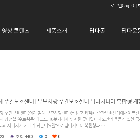
로그인(login)
|
영상 콘텐츠
제품소개
딥다존
딥다운
김해 주간보호센터] 부모사랑 주간보호센터 딥다시니어 복합형 재
랑 주간보호센터(이하 김해 부모사랑센터)는 넓고 쾌적한 주간보호센터에서어르신들
해 경전철 [수로왕릉역] 도보 10분거리에 위치한 곳이랍니다노인의 운동기 질환 
의 시너지가 기대가 되는데요앞으로 딥다시니어 복합형과 …
-23
조회 4403
0
0