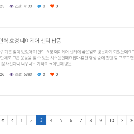
-25
조회 4133
0
0
안락 효정 데이케어 센터 납품
주 기쁜 일이 있었어요!안락 효정 데이케어 센터에 좋은일로 방문하게 되었는데요​
상 단체로 그룹 운동을 할 수 있는 시스템인데요딥다 훈련 영상 중에 진행 할 프로
이용하신다니 너무너무 기뻐요 ㅎ​​이번에 방문…
-26
조회 6383
0
0
1
2
3
4
5
6
7
8
9
10