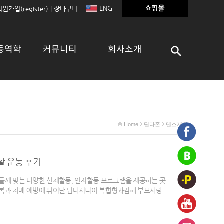
ENG
회원가입(register)
|
장바구니
동역학
커뮤니티
회사소개
Home
딥다존
댄스재활
활 운동 후기
께 맞는 다양한 신체활동, 인지활동 프로그램을 제공하는 곳
극복과 치매 예방에 뛰어난 딥다시니어 복합형과김해 부모사랑