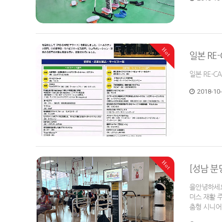
Hot
일본 RE
일본 RE-C
2018-10
Hot
[성남 
을안녕하세요
더스 재활 
춤형 시니어