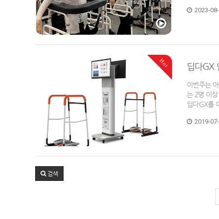
2023-08
Hot
딥다GX 
이번주는 아
는 2명 이
딥다GX를 
2019-07
검색