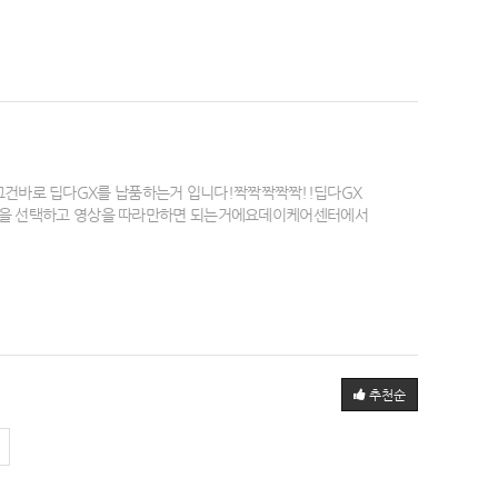
그건바로 딥다GX를 납품하는거 입니다!짝짝짝짝짝!!​딥다GX
그램을 선택하고 영상을 따라만하면 되는거에요​​데이케어센터에서
추천순