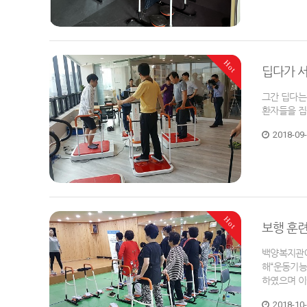
Hot
딥다가 
그간 딥다는
환자들을 집중
2018-09
Hot
보행 훈련
백양복지관에
해“운동기능
하였으며 이
2018-10