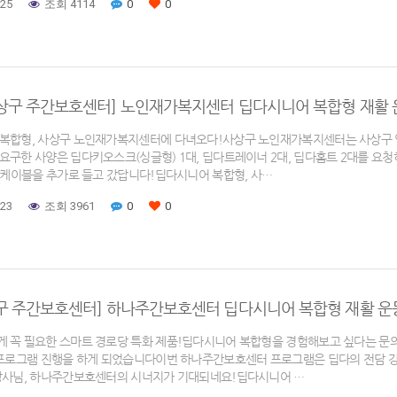
-25
조회 4114
0
0
사상구 주간보호센터] 노인재가복지센터 딥다시니어 복합형 재활 
복합형, 사상구 노인재가복지센터에 다녀오다!사상구 노인재가복지센터는 사상구 
요구한 사양은 딥다키오스크(싱글형) 1대, 딥다트레이너 2대, 딥다홈트 2대를 
I 케이블을 추가로 들고 갔답니다!딥다시니어 복합형, 사…
-23
조회 3961
0
0
북구 주간보호센터] 하나주간보호센터 딥다시니어 복합형 재활 운
 꼭 필요한 스마트 경로당 특화 제품!딥다시니어 복합형을 경험해보고 싶다는 
 프로그램 진행을 하게 되었습니다​이번 하나주간보호센터 프로그램은 딥다의 전담
강사님, 하나주간보호센터의 시너지가 기대되네요!​딥다시니어 …