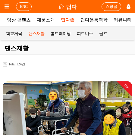
딥다
ENG
쇼핑몰
상
영상 콘텐츠
제품소개
딥다존
딥다운동역학
커뮤니티
학교체육
댄스재활
홈트레이닝
피트니스
골프
댄스재활
Total 124건
Hot