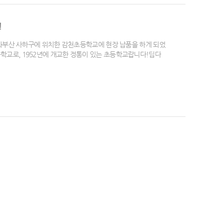
!
와부산 사하구에 위치한 감천초등학교에 현장 납품을 하게 되었
교로, 1952년에 개교한 정통이 있는 초등학교랍니다!딥다