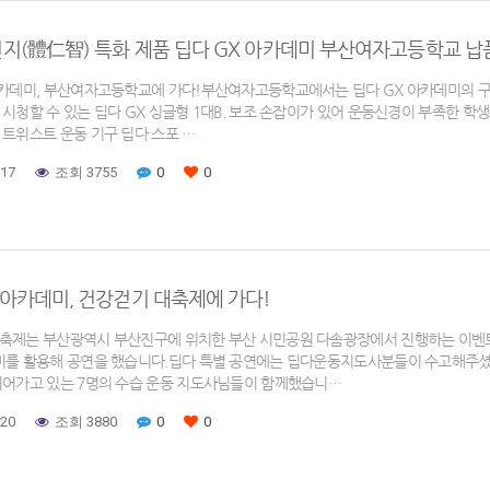
지(體仁智) 특화 제품 딥다 GX 아카데미 부산여자고등학교 납
아카데미, 부산여자고등학교에 가다!부산여자고등학교에서는 딥다 GX 아카데미의 구성
시청할 수 있는 딥다 GX 싱글형 1대B. 보조 손잡이가 있어 운동신경이 부족한 학생
 트위스트 운동 기구 딥다 스포 …
-17
조회 3755
0
0
 아카데미, 건강걷기 대축제에 가다!
축제는 부산광역시 부산진구에 위치한 부산 시민공원 다솜광장에서 진행하는 이벤
미를 활용해 공연을 했습니다.딥다 특별 공연에는 딥다운동지도사분들이 수고해주셨습
이어가고 있는 7명의 수습 운동 지도사님들이 함께했습니…
-20
조회 3880
0
0