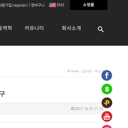
ENG
회원가입(register)
|
장바구니
동역학
커뮤니티
회사소개
Home
딥다존
학교체육
기구
2017.10.31 11:12