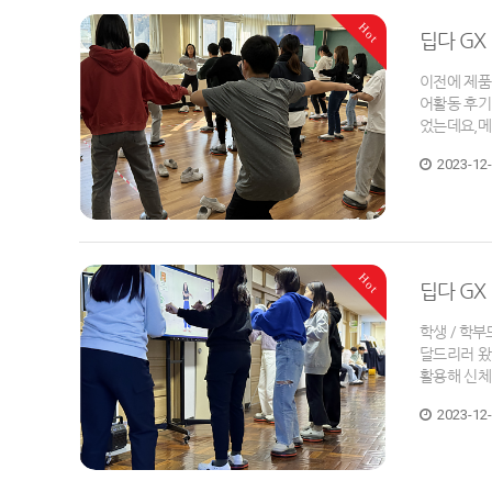
Hot
딥다 GX
이전에 제품
어활동 후기
었는데요,메
2023-12
Hot
딥다 GX
학생 / 학
달드리러 왔
활용해 신체
2023-12