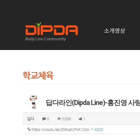
소개영상
학교체육
딥다라인(Dipda Line)-홍진영
딥다
0
5358
1
https://youtu.be/ZMupUPvK1Ow
+ 4320