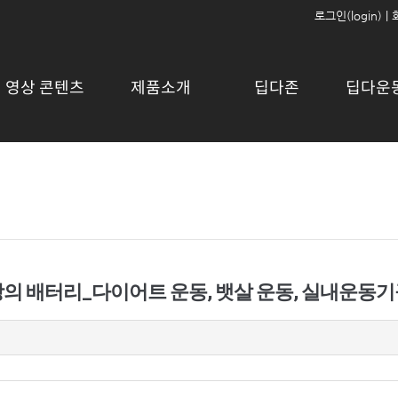
로그인(login)
|
영상 콘텐츠
제품소개
딥다존
딥다운
 사랑의 배터리_다이어트 운동, 뱃살 운동, 실내운동