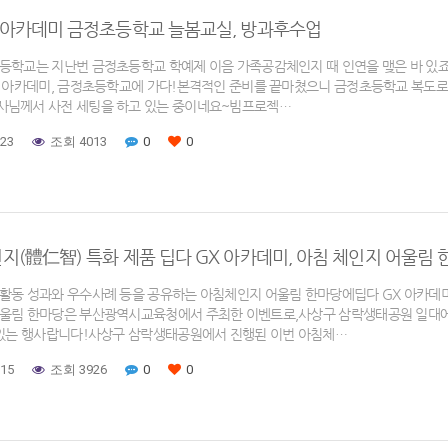
X 아카데미 금정초등학교 늘봄교실, 방과후수업
등학교는 지난번 금정초등학교 학예제 이음 가족공감체인지 때 인연을 맺은 바 있죠학
X 아카데미, 금정초등학교에 가다!본격적인 준비를 끝마쳤으니 금정초등학교 복도로 
님께서 사전 세팅을 하고 있는 중이네요~빔프로젝…
-23
조회 4013
0
0
지(體仁智) 특화 제품 딥다 GX 아카데미, 아침 체인지 어울림 
활동 성과와 우수사례 등을 공유하는 아침체인지 어울림 한마당에딥다 GX 아카데
울림 한마당은 부산광역시교육청에서 주최한 이벤트로,사상구 삼락생태공원 일대에
 있는 행사랍니다!사상구 삼락생태공원에서 진행된 이번 아침체…
-15
조회 3926
0
0