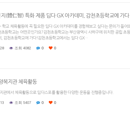
지(體仁智) 특화 제품 딥다 GX 아카데미, 감천초등학교에 가다
 학교 체육활동에 꼭 필요한 딥다 GX 아카데미를 경험해보고 싶다는 문의가 들어
천초등학교는 어떤곳인가요?감천초등학교는 부산광역시 사하구에 위치한 공립 초등학
미, 감천초등학교에 가다!감천초등학교에서는 딥다 GX…
-28
조회 4082
0
0
백양복지관 체육활동
지관에서 체육활동으로 딥다스포를 활용한 다양한 운동을 진행중입니다.
-13
조회 5407
0
0