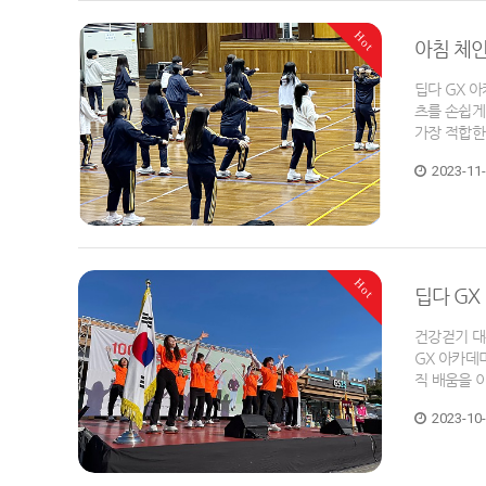
Hot
아침 체인
딥다 GX 
츠를 손쉽게 
가장 적합한
2023-11
Hot
딥다 GX
건강걷기 대
GX 아카데
직 배움을 
2023-10