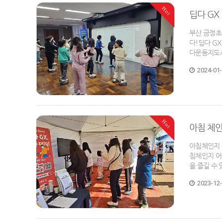
Hot
딥다 G
부산 금정초
다!딥다 G
다운동지도사
2024-01
Hot
아침 체인
아침체인지 
침체인지 어
을 즐길 수
2023-12