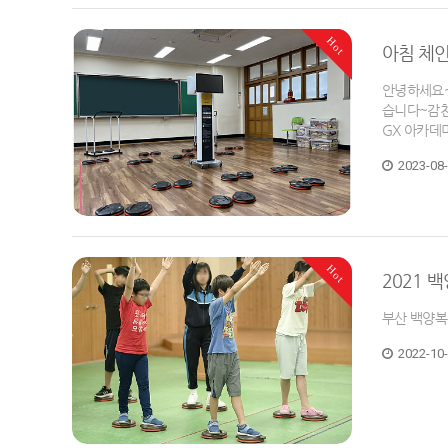
Hot
아침 체인
안녕하세요~
습니다~​감
GX 아카데
2023-08
Hot
2021 
부산 백양복
2022-10