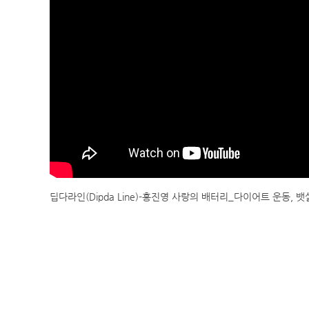
딥다라인(Dipda Line)-홍진영 사랑의 배터리_다이어트 운동, 